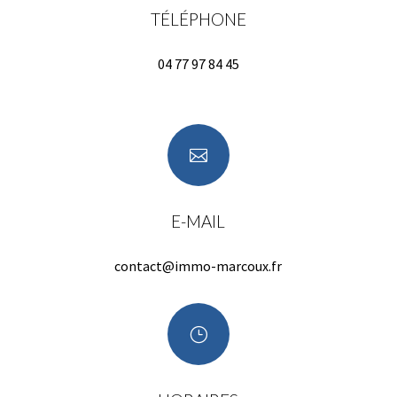
TÉLÉPHONE
04 77 97 84 45
(les appels sont pris à partir de 10h)

E-MAIL
contact@immo-marcoux.fr
}