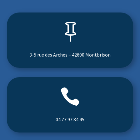

3-5 rue des Arches – 42600 Montbrison

04 77 97 84 45